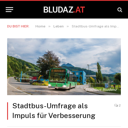
BLUDAZ
.AT
»
»
DU BIST HIER:
Home
Leben
Stadtbus-Umfrage als Impuls für Verbesserung
Stadtbus Bludenz
Stadtbus-Umfrage als
2
Impuls für Verbesserung