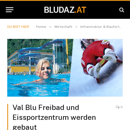
BLUDAZ
.AT
»
»
DU BIST HIER:
Home
Wirtschaft
Infrastruktur & Baufortschritte
Val Blu Freibad und
0
Eissportzentrum werden
gebaut