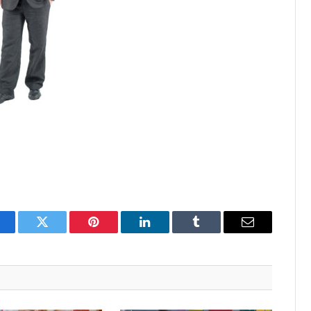
acebook
Twitter
Pinterest
LinkedIn
Tumblr
Email