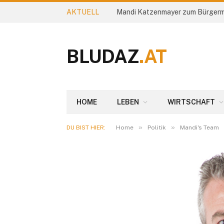
AKTUELL
Mandi Katzenmayer zum Bürgerm
BLUDAZ
.AT
HOME
LEBEN
WIRTSCHAFT
»
»
DU BIST HIER:
Home
Politik
Mandi's Team