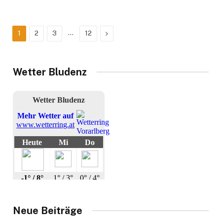
…
Next
1
2
3
12
Wetter Bludenz
Neue Beiträge