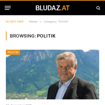
BLUDAZ
.AT
»
DU BIST HIER:
Home
Category: "Politik"
BROWSING:
POLITIK
POLITIK