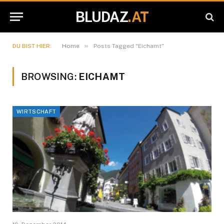
BLUDAZ
.AT
»
DU BIST HIER:
Home
Posts Tagged "Eichamt"
BROWSING:
EICHAMT
WIRTSCHAFT