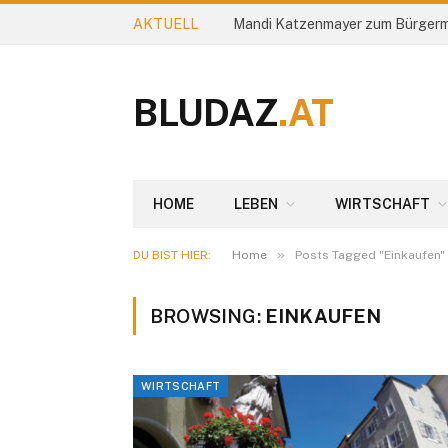
AKTUELL
Mandi Katzenmayer zum Bürgerm
BLUDAZ
.AT
HOME
LEBEN
WIRTSCHAFT
»
DU BIST HIER:
Home
Posts Tagged "Einkaufen"
BROWSING:
EINKAUFEN
WIRTSCHAFT