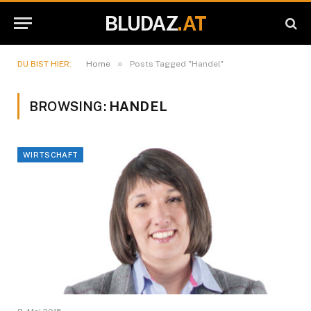
BLUDAZ
.AT
»
DU BIST HIER:
Home
Posts Tagged "Handel"
BROWSING:
HANDEL
WIRTSCHAFT