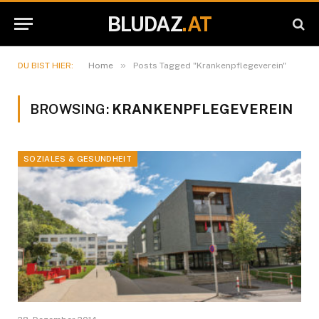
BLUDAZ
.AT
»
DU BIST HIER:
Home
Posts Tagged "Krankenpflegeverein"
BROWSING:
KRANKENPFLEGEVEREIN
SOZIALES & GESUNDHEIT