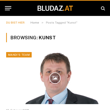
BLUDAZ
.AT
»
DU BIST HIER:
Home
Posts Tagged "Kunst"
BROWSING:
KUNST
MANDI'S TEAM