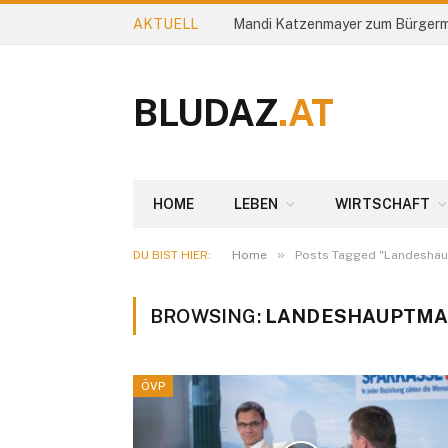
AKTUELL
Mandi Katzenmayer zum Bürgerm
BLUDAZ
.AT
HOME
LEBEN
WIRTSCHAFT
»
DU BIST HIER:
Home
Posts Tagged "Landesha
BROWSING:
LANDESHAUPTM
ÖVP