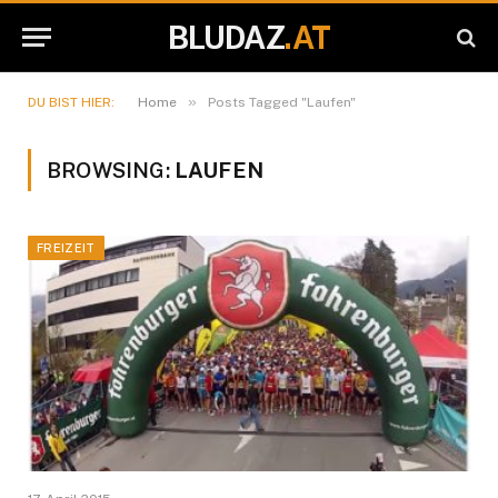
BLUDAZ
.AT
»
DU BIST HIER:
Home
Posts Tagged "Laufen"
BROWSING:
LAUFEN
FREIZEIT