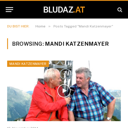
BLUDAZ
.AT
»
DU BIST HIER:
Home
Posts Tagged "Mandi Katzenmayer"
BROWSING:
MANDI KATZENMAYER
MANDI KATZENMAYER