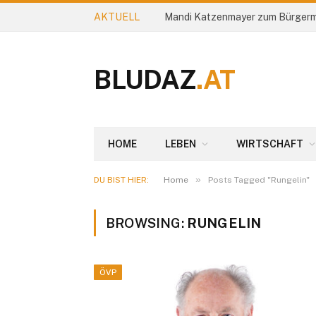
AKTUELL
Mandi Katzenmayer zum Bürgerm
BLUDAZ
.AT
HOME
LEBEN
WIRTSCHAFT
»
DU BIST HIER:
Home
Posts Tagged "Rungelin"
BROWSING:
RUNGELIN
ÖVP