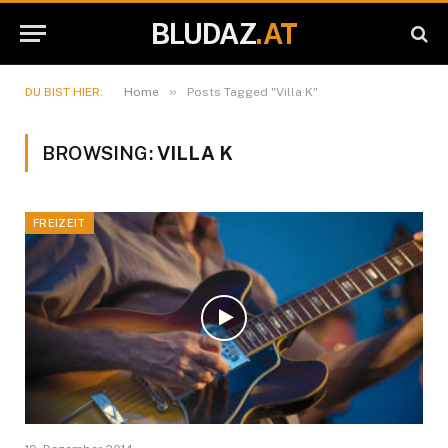
BLUDAZ
.AT
»
DU BIST HIER:
Home
Posts Tagged "Villa K"
BROWSING:
VILLA K
FREIZEIT