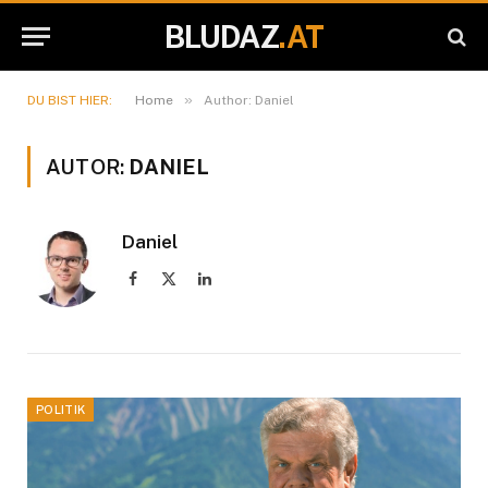
BLUDAZ
.AT
»
DU BIST HIER:
Home
Author: Daniel
AUTOR:
DANIEL
Daniel
Facebook
X
LinkedIn
(Twitter)
POLITIK