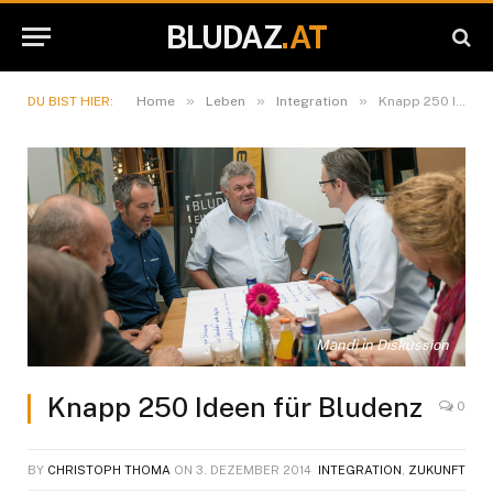
BLUDAZ
.AT
»
»
»
DU BIST HIER:
Home
Leben
Integration
Knapp 250 Ideen für Bludenz
Mandi in Diskussion
Knapp 250 Ideen für Bludenz
0
BY
CHRISTOPH THOMA
ON
3. DEZEMBER 2014
INTEGRATION
,
ZUKUNFT