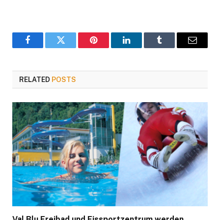
Facebook
Twitter
Pinterest
LinkedIn
Tumblr
Email
RELATED
POSTS
Val Blu Freibad und Eissportzentrum werden