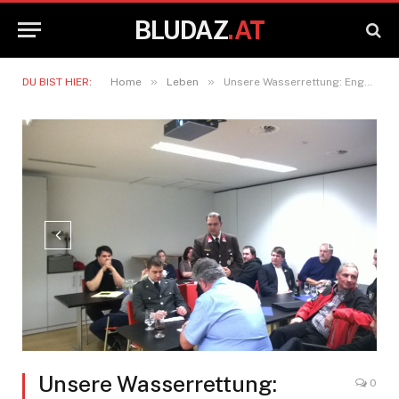
BLUDAZ
.AT
»
»
DU BIST HIER:
Home
Leben
Unsere Wasserrettung: Engagement für unsere Sicherheit
Unsere Wasserrettung:
0