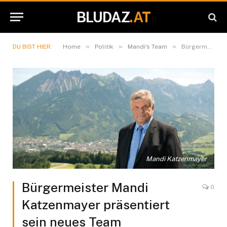
BLUDAZ
.AT
»
»
»
DU BIST HIER:
Home
Politik
Mandi's Team
Bürgermeister Mandi Katzenmayer präsentiert sein neues Team
Mandi Katzenmayer
Bürgermeister Mandi
0
Katzenmayer präsentiert
sein neues Team