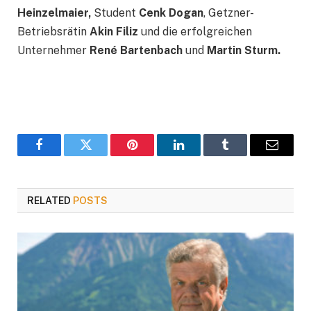
Heinzelmaier,
Student
Cenk Dogan
, Getzner-
Betriebsrätin
Akin Filiz
und die erfolgreichen
Unternehmer
René Bartenbach
und
Martin Sturm.
Facebook
Twitter
Pinterest
LinkedIn
Tumblr
Email
RELATED
POSTS