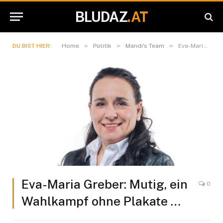
BLUDAZ
.AT
»
»
»
DU BIST HIER:
Home
Politik
Mandi's Team
Eva-Maria Greber: Mutig, ein Wahlkampf ohne Plakate …
Eva-Maria Greber: Mutig, ein
0
Wahlkampf ohne Plakate …