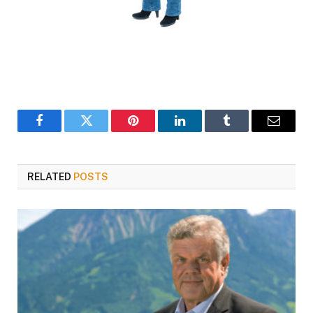
Facebook
Twitter
Pinterest
LinkedIn
Tumblr
Email
RELATED
POSTS