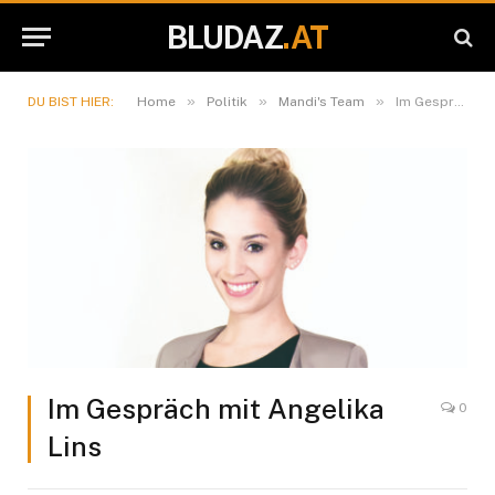
BLUDAZ
.AT
»
»
»
DU BIST HIER:
Home
Politik
Mandi's Team
Im Gespräch mit Angelika Lins
Im Gespräch mit Angelika
0
Lins