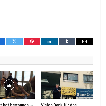
acebook
Twitter
Pinterest
LinkedIn
Tumblr
Email
it hat begonnen …
Vielen Dank für das