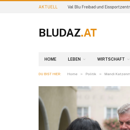
AKTUELL
Val Blu Freibad und Eissportzen
BLUDAZ
.AT
HOME
LEBEN
WIRTSCHAFT
»
»
DU BIST HIER:
Home
Politik
Mandi Katzenm