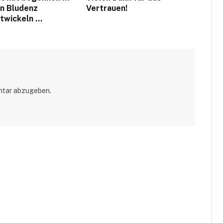
en Bludenz
Vertrauen!
twickeln …
ntar abzugeben.