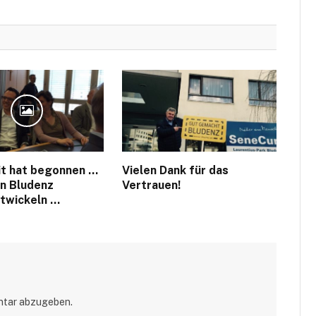
it hat begonnen …
Vielen Dank für das
en Bludenz
Vertrauen!
twickeln …
ntar abzugeben.