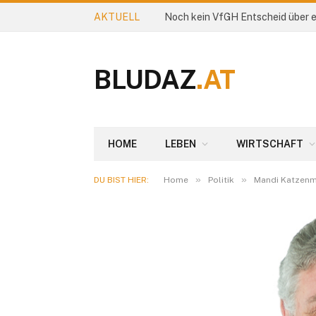
AKTUELL
Noch kein VfGH Entscheid über 
BLUDAZ
.AT
HOME
LEBEN
WIRTSCHAFT
»
»
DU BIST HIER:
Home
Politik
Mandi Katzenm