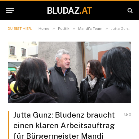
BLUDAZ
.AT
»
»
»
DU BIST HIER:
Home
Politik
Mandi's Team
Jutta Gunz: Bludenz braucht einen klaren Arbeitsauftrag für Bürgermeister Mandi Katzenmayer
Jutta Gunz: Bludenz braucht
0
einen klaren Arbeitsauftrag
für Bürgermeister Mandi