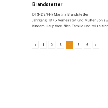
Brandstetter
DI (NDS/FH) Martina Brandstetter
Jahrgang: 1975 Verheiratet und Mutter von zw
Kindern Hauptberuflich Familie und teilzeitlic
Previous
Next
1
2
3
4
5
6