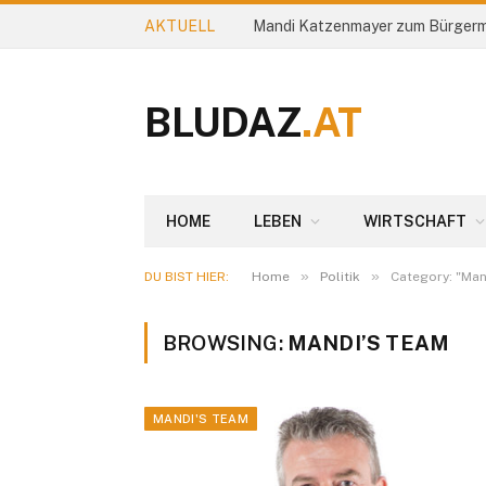
AKTUELL
Mandi Katzenmayer zum Bürgerm
BLUDAZ
.AT
HOME
LEBEN
WIRTSCHAFT
»
»
DU BIST HIER:
Home
Politik
Category: "Man
BROWSING:
MANDI’S TEAM
MANDI'S TEAM