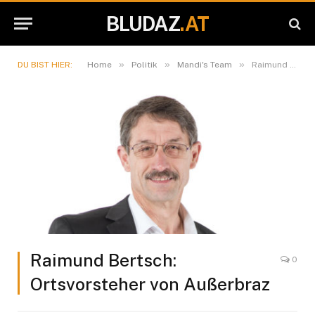
BLUDAZ
.AT
»
»
»
DU BIST HIER:
Home
Politik
Mandi's Team
Raimund Bertsch: Ortsvorsteher von Außerbraz
Raimund Bertsch:
0
Ortsvorsteher von Außerbraz