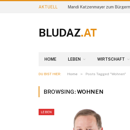
AKTUELL
Mandi Katzenmayer zum Bürgerm
BLUDAZ
.AT
HOME
LEBEN
WIRTSCHAFT
»
DU BIST HIER:
Home
Posts Tagged "Wohnen"
BROWSING:
WOHNEN
LEBEN