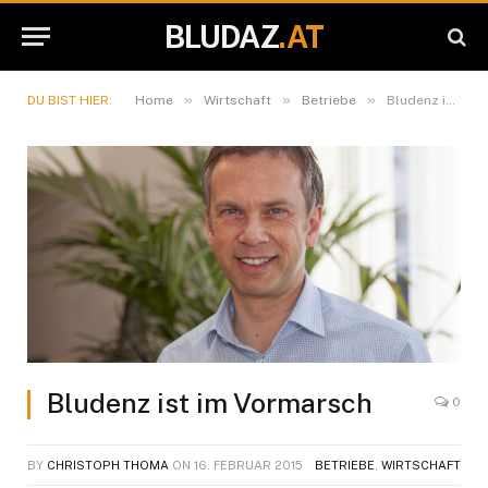
BLUDAZ
.AT
»
»
»
DU BIST HIER:
Home
Wirtschaft
Betriebe
Bludenz ist im Vormarsch
Bludenz ist im Vormarsch
0
BY
CHRISTOPH THOMA
ON
16. FEBRUAR 2015
BETRIEBE
,
WIRTSCHAFT