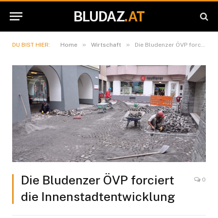
BLUDAZ
.AT
»
»
DU BIST HIER:
Home
Wirtschaft
Die Bludenzer ÖVP forciert die Innenstadtentwicklung
Die Bludenzer ÖVP forciert
0
die Innenstadtentwicklung