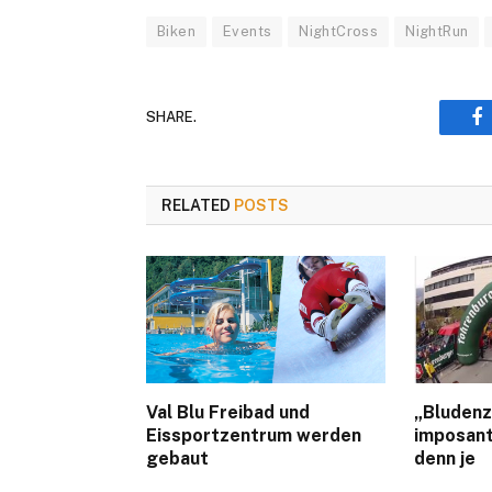
Biken
Events
NightCross
NightRun
SHARE.
F
RELATED
POSTS
Val Blu Freibad und
„Bludenz
Eissportzentrum werden
imposant
gebaut
denn je