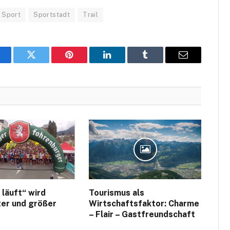
Sport
Sportstadt
Trail
acebook
Twitter
Pinterest
LinkedIn
Tumblr
Email
 läuft“ wird
Tourismus als
er und größer
Wirtschaftsfaktor: Charme
– Flair – Gastfreundschaft