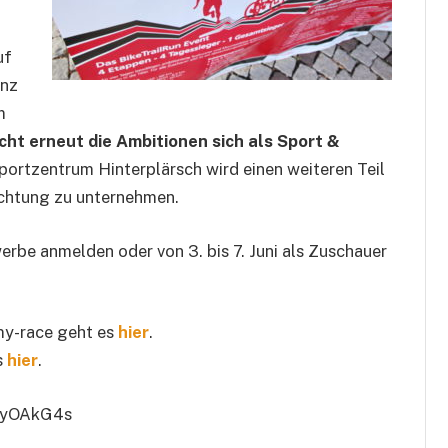
uf
enz
m
cht erneut die Ambitionen sich als Sport &
ortzentrum Hinterplärsch wird einen weiteren Teil
ichtung zu unternehmen.
erbe anmelden oder von 3. bis 7. Juni als Zuschauer
my-race geht es
hier
.
s
hier
.
ayOAkG4s