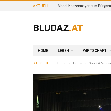
AKTUELL
Mandi Katzenmayer zum Bürgerm
BLUDAZ
.AT
HOME
LEBEN
WIRTSCHAFT
»
»
DU BIST HIER:
Home
Leben
Sport & Verein