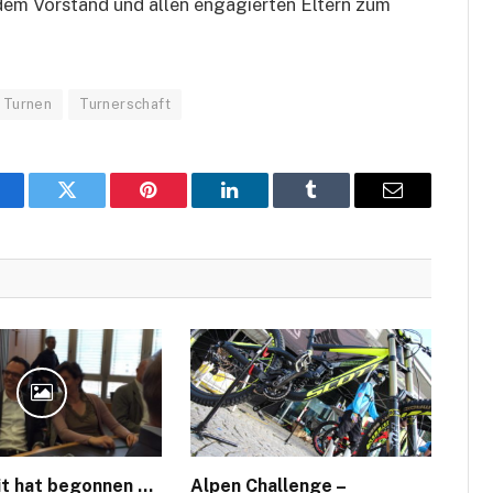
em Vorstand und allen engagierten Eltern zum
Turnen
Turnerschaft
acebook
Twitter
Pinterest
LinkedIn
Tumblr
Email
it hat begonnen …
Alpen Challenge –