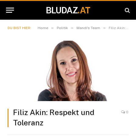
BLUDAZ
.AT
»
»
»
DU BIST HIER:
Home
Politik
Mandi's Team
Filiz Akin: Respekt und Toleranz
Filiz Akin: Respekt und
0
Toleranz