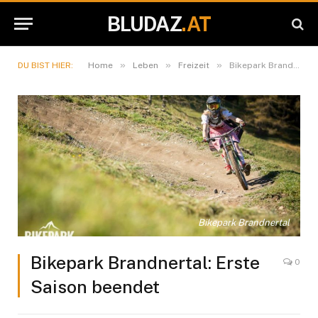
BLUDAZ
.AT
»
»
»
DU BIST HIER:
Home
Leben
Freizeit
Bikepark Brandnertal: Erste Saison beendet
Bikepark Brandnertal
Bikepark Brandnertal: Erste
0
Saison beendet